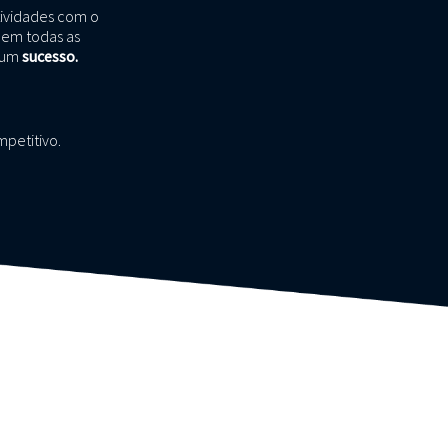
tividades com o
e em todas as
a um
sucesso.
petitivo.