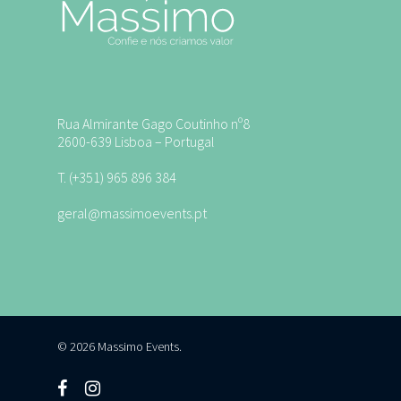
Rua Almirante Gago Coutinho nº8
2600-639 Lisboa – Portugal
T. (+351) 965 896 384
geral@massimoevents.pt
© 2026 Massimo Events.