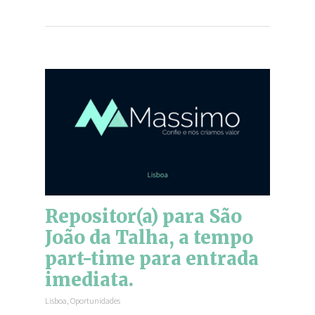
Repositor(a) para São
João da Talha, a tempo
part-time para entrada
imediata.
Lisboa
,
Oportunidades