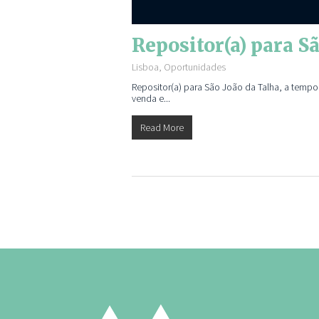
Repositor(a) para S
Lisboa
,
Oportunidades
Repositor(a) para São João da Talha, a temp
venda e...
Read More