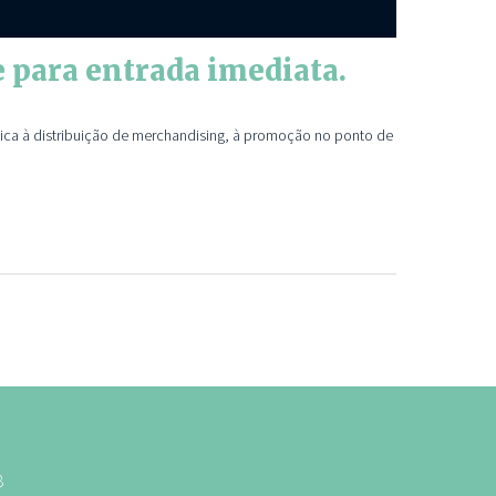
e para entrada imediata.
dica à distribuição de merchandising, à promoção no ponto de
8