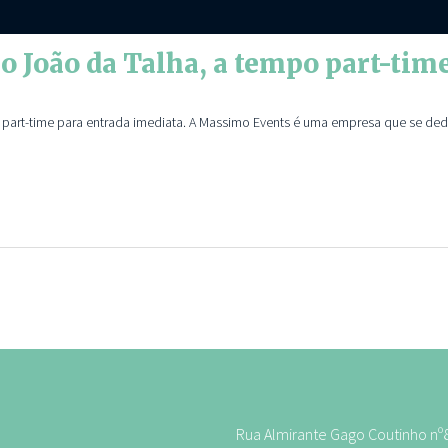
ão João da Talha, a tempo part-tim
o part-time para entrada imediata. A Massimo Events é uma empresa que se de
Rua Almirante Gago Coutinho nº